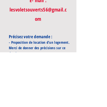
E- mail :
lesvoletsouverts56@gmail.c
om
Précisez votre demande :
- Proposition de location d'un logement.
Merci de donner des précisions sur ce
dernier.
- Recherche de logement (surface
recherchée, nombre d'habitants, loyer
que vous pouvez payer).
N'oubliez pas d'indiquer
votre numéro
de téléphone
pour que l'on puisse vous
joindre dans l'objectif de faire votre
connaissance.