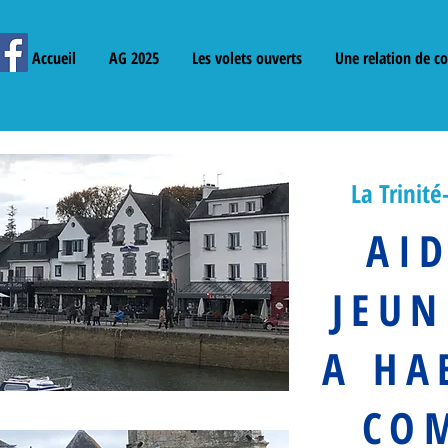
Accueil
AG 2025
Les volets ouverts
Une relation de c
La Trinit
AI
JEUN
A HA
CO