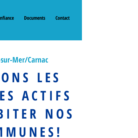
onfiance
Documents
Contact
é-sur-Mer/Carnac
DONS LES
ES ACTIFS
BITER NOS
MMUNES!